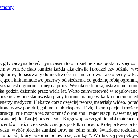
emonty
y, gdy zaczyna boleć. Tymczasem to on dzielnie znosi godziny spędzo
oblem w tym, że ciało pamięta każdą taką chwilę i prędzej czy później w
regularny, dopasowany do możliwości i stanu zdrowia, ale obecny w każ
ające i kilkuminutowe przerwy od siedzenia co godzinę robią ogromną 
żna jest ergonomia miejsca pracy. Wysokość biurka, ustawienie monitor
ka godzin dziennie przez wiele lat. Warto zainwestować w regulowane 
brze ustawione stanowisko pracy to mniej napięć w karku i odcinku l
renerzy medyczni i lekarze coraz częściej tworzą materiały wideo, por
 strona www poradni, gabinetu lub eksperta. Dzięki temu pacjent może 
ukcji. Nie można też zapominać o roli snu i regeneracji. Nawet najl
sowanej do Twojej pozycji snu. Kręgosłup szczególnie lubi materace o 
oducentów – różnicę często czuć już po kilku nocach. Kolejna kwestia 
gażu, wybór plecaka zamiast torby na jedno ramię, świadome rozluźnian
oraz ból, który pozornie pojawia się „znikąd”. W dłuższej perspektywi